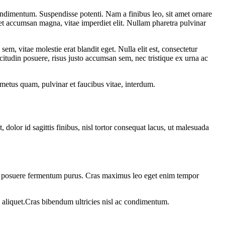
ondimentum. Suspendisse potenti. Nam a finibus leo, sit amet ornare
eget accumsan magna, vitae imperdiet elit. Nullam pharetra pulvinar
, vitae molestie erat blandit eget. Nulla elit est, consectetur
icitudin posuere, risus justo accumsan sem, nec tristique ex urna ac
n metus quam, pulvinar et faucibus vitae, interdum.
dolor id sagittis finibus, nisl tortor consequat lacus, ut malesuada
 ut, posuere fermentum purus. Cras maximus leo eget enim tempor
u aliquet.Cras bibendum ultricies nisl ac condimentum.