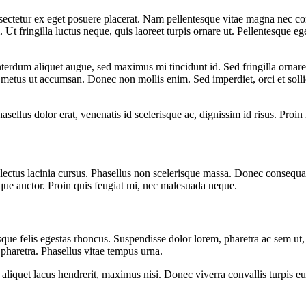
nsectetur ex eget posuere placerat. Nam pellentesque vitae magna nec c
. Ut fringilla luctus neque, quis laoreet turpis ornare ut. Pellentesque 
um aliquet augue, sed maximus mi tincidunt id. Sed fringilla ornare sem
ur metus ut accumsan. Donec non mollis enim. Sed imperdiet, orci et soll
hasellus dolor erat, venenatis id scelerisque ac, dignissim id risus. Proi
 lectus lacinia cursus. Phasellus non scelerisque massa. Donec consequat, 
sque auctor. Proin quis feugiat mi, nec malesuada neque.
risque felis egestas rhoncus. Suspendisse dolor lorem, pharetra ac sem
pharetra. Phasellus vitae tempus urna.
liquet lacus hendrerit, maximus nisi. Donec viverra convallis turpis e