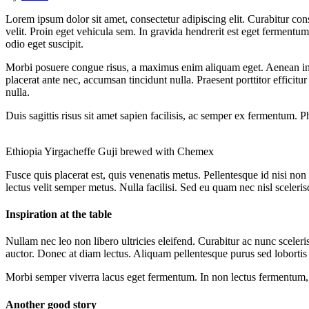
Lorem ipsum dolor sit amet, consectetur adipiscing elit. Curabitur co
velit. Proin eget vehicula sem. In gravida hendrerit est eget fermentum
odio eget suscipit.
Morbi posuere congue risus, a maximus enim aliquam eget. Aenean interd
placerat ante nec, accumsan tincidunt nulla. Praesent porttitor efficit
nulla.
Duis sagittis risus sit amet sapien facilisis, ac semper ex fermentum. P
Ethiopia Yirgacheffe Guji brewed with Chemex
Fusce quis placerat est, quis venenatis metus. Pellentesque id nisi non
lectus velit semper metus. Nulla facilisi. Sed eu quam nec nisl sceleri
Inspiration at the table
Nullam nec leo non libero ultricies eleifend. Curabitur ac nunc scele
auctor. Donec at diam lectus. Aliquam pellentesque purus sed lobortis 
Morbi semper viverra lacus eget fermentum. In non lectus fermentum, a
Another good story